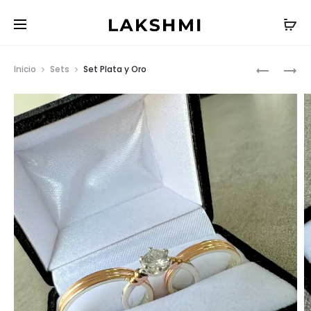
Prod
SET
ALIANZA
Inicio
Sets
Set Plata y Oro
PLATA
ORO18K
de
Y
3
nave
ORO
GR