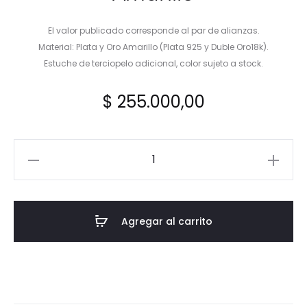
El valor publicado corresponde al par de alianzas.
Material: Plata y Oro Amarillo (Plata 925 y Duble Oro18k).
Estuche de terciopelo adicional, color sujeto a stock.
$
255.000,00
Alianzas
Doble
Media
Caña
Agregar al carrito
Amarillo
cantidad